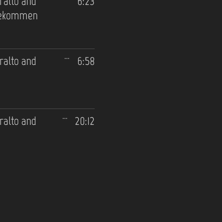
tralto and
6:23
 gekommen
tralto and
6:58
tralto and
20:12